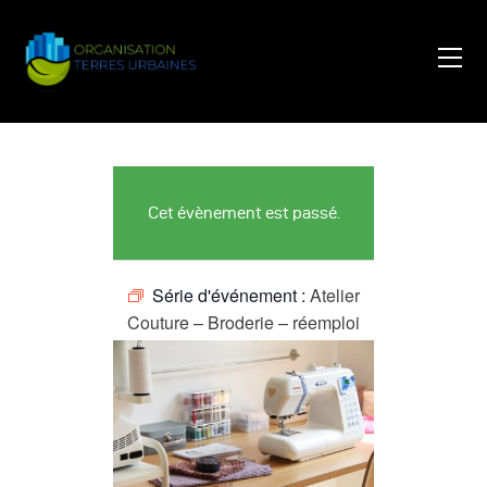
Accueil
Ferme Du Cœur
Cet évènement est passé.
Événements
Qui Sommes-Nous ?
Série d'événement :
Atelier
Nos Actions
Couture – Broderie – réemploi
Contact
Carte
Jobs
Actus